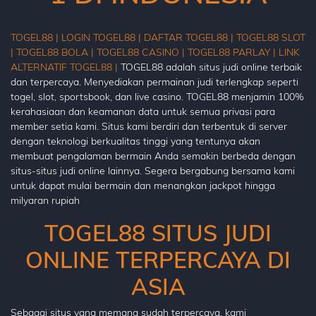
2021 ©
TOGEL88 |
LOGIN TOGEL88 |
DAFTAR TOGEL88 |
TOGEL88 SLOT
TOGEL88-
|
TOGEL88 BOLA |
TOGEL88 CASINO |
TOGEL88 PARLAY |
LINK
ASIA All
ALTERNATIF TOGEL88 |
TOGEL88 adalah situs judi online terbaik
right
reserved
dan terpercaya. Menyediakan permainan judi terlengkap seperti
togel, slot, sportsbook, dan live casino. TOGEL88 menjamin 100%
kerahasiaan dan keamanan data untuk semua privasi para
member setia kami. Situs kami berdiri dan terbentuk di server
dengan teknologi berkualitas tinggi yang tentunya akan
membuat pengalaman bermain Anda semakin berbeda dengan
situs-situs judi online lainnya. Segera bergabung bersama kami
untuk dapat mulai bermain dan menangkan jackpot hingga
milyaran rupiah
TOGEL88 SITUS JUDI
ONLINE TERPERCAYA DI
ASIA
Sebagai situs yang memang sudah terpercaya, kami