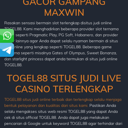
GACOR GAMPANG
MAXWIN
Rasakan sensasi bermain slot terlengkap disitus judi online
TOGEL88. Kami menghadirkan beberapa provider slot ternama
dunia seperti Pragmatic Play, PG Soft, Habanero, dan provider
besar lainnya agar Anda dapat selalu nyaman bermain di situs
slot online yang lengkap seperti TOGEL88. Beberapa game
ternama seperti misalnya Gates of Olympus, Sweet Bonanza,
dan starlight princess dapat anda termukan di situs judi online
TOGEL88.
TOGEL88 SITUS JUDI LIVE
CASINO TERLENGKAP
TOGEL88 situs judi online terbaik dan terlengkap selalu menjaga
bentuk pelayanan dan kualitas dari situs kami.
Pastikan Anda
selalu mengakses situs web resmi TOGEL88 yang dapat Anda
cek di situs official TOGEL88. Anda dapat juga melakukan
pencarian di Google untuk keyword TOGEL88 agar terhindar dari